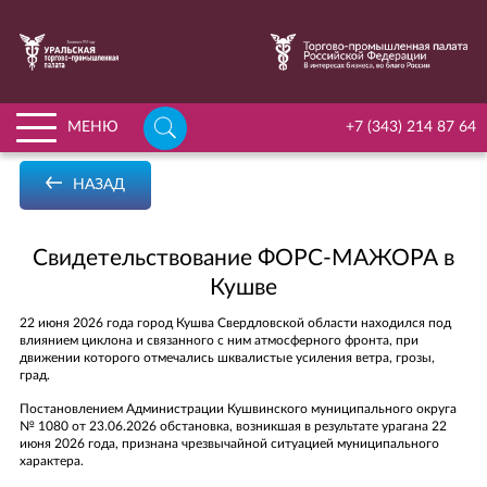
НАЙТИ
МЕНЮ
+7 (343) 214 87 64
ГЛАВНАЯ
НАЗАД
О ПАЛАТЕ
ПЕРЕЙТИ К РАЗДЕЛУ «О ПАЛАТЕ»
УСЛУГИ
Свидетельствование ФОРС-МАЖОРА в
Кушве
ИСТОРИЯ УРАЛЬСКОЙ ТПП
ЧЛЕНСТВО
22 июня 2026 года город Кушва Свердловской области находился под
КОМИССИИ И КОМИТЕТЫ
ПЕРЕЙТИ К РАЗДЕЛУ «ЧЛЕНСТВО»
ДЕЛОВОЕ ОБРАЗОВАНИЕ
влиянием циклона и связанного с ним атмосферного фронта, при
движении которого отмечались шквалистые усиления ветра, грозы,
УСТАВ УРАЛЬСКОЙ ТПП
ВСТУПИТЬ В ЧЛЕНЫ УРАЛЬСКОЙ ТПП
АРБИТРАЖ
град.
ФИЛИАЛЫ И ПРЕДСТАВИТЕЛЬСТВА ПАЛАТЫ
РЕЕСТР НАДЁЖНЫХ ПАРТНЁРОВ
Постановлением Администрации Кушвинского муниципального округа
МЕРОПРИЯТИЯ
№ 1080 от 23.06.2026 обстановка, возникшая в результате урагана 22
ОРГАНЫ УПРАВЛЕНИЯ
ПАРТНЕРСКИЕ ПРОГРАММЫ ДЛЯ ЧЛЕНОВ ТПП
июня 2026 года, признана чрезвычайной ситуацией муниципального
НОВОСТИ
характера.
МИССИЯ УРАЛЬСКОЙ ТПП
КОММЕРЧЕСКИЕ ПРЕДЛОЖЕНИЯ ОТ ЧЛЕНОВ ТПП