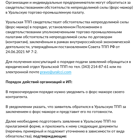
РАБОТА С ОРГАНАМИ ВЛАСТИ
ПЕРЕЙТИ К РАЗДЕЛУ «НОВОСТИ»
Организации и индивидуальные предприниматели могут обратиться за
ИНСТИТУТ РЕГИОНАЛЬНОГО РАЗВИТИЯ
ДРУГИЕ КОММЕРЧЕСКИЕ ПРЕДЛОЖЕНИЯ
свидетельствованием обстоятельств непреодолимой силы (форс-мажор)
ВИДЕО
в Уральскую торгово-промышленную палату.
ПРЕЗИДЕНТ
ОТПРАВИТЬ ЗАЯВКУ
СПИСОК ЧЛЕНОВ УРАЛЬСКОЙ ТПП
ОТЗЫВ
ФОТОГАЛЕРЕЯ
Уральская ТПП свидетельствует обстоятельства непреодолимой силы
КОНТАКТЫ
(форс-мажор) в порядке, установленном Положением о
свидетельствовании уполномоченными торгово-промышленными
ИНТЕРВЬЮ
ПЕРЕЙТИ К РАЗДЕЛУ «КОНТАКТЫ»
палатами обстоятельств непреодолимой силы по договорам
ЗАДАТЬ ВОПРОС
Вы можете оставить свой отзыв
ОБРАТНЫЙ ЗВОНОК
(контрактам), заключённым в рамках внутрироссийской экономической
ОТЗЫВ
Пожалуйста, представьтесь
СОВЕТНИКИ ПРЕЗИДЕНТА
деятельности, утверждённым постановлением Совета ТПП РФ от
24.06.2021 № 7-2.
Пожалуйста, представьтесь
ОСТАВИТЬ ЗАЯВКУ
Вы можете задать вопрос
Для получения консультаций о порядке подачи заявлений обращаться в
Вы можете оставить свой E-mail, и наш менеджер свяжется с
Компания
юридический отдел Уральской ТПП по тел. (343) 214-87-61 или по
Заменяется на название услуги, при нажатии
вами в ближайшее время
Компания
электронной почте
pravo@uralcci.com
читать полный отзыв
Пожалуйста, представьтесь
Вы можете оставить свой Email, и наш менеджер свяжется с
Заменяется на название компании, при нажатии
Порядок действий организаций и ИП:
вами в ближайшее время
Пожалуйста, представьтесь
Ваша должность
читать полный отзыв
Ваша должность
В первоочередном порядке нужно уведомить о форс-мажоре своего
Ваш телефон/E-mail
Пожалуйста, представьтесь
контрагента.
Заменяется на полный текст отзыва, при нажатии
Телефон
E-mail
читать полный отзыв
Ваш телефон/E-mail
В уведомлении указать, что заявитель обратился в Уральскую ТПП за
заключением о форс-мажоре и представит его по готовности.
Email
Текст сообщения
E-mail
Ваш вопрос
Далее необходимо подготовить заявление в Уральскую ТПП по
прилагаемой форме, и приложить к нему следующие документы
Ваш отзыв
Текст сообщения
(перечень примерный и подлежит уточнению в зависимости от вида
обязательства),
подтверждающие: