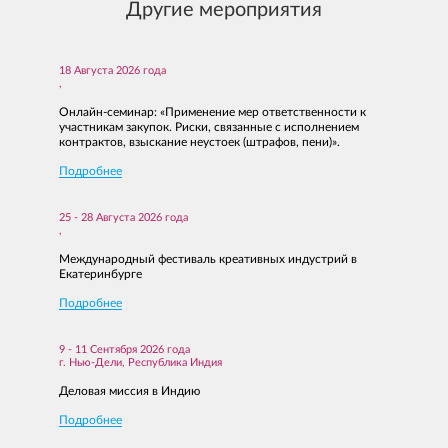
Другие мероприятия
условиями защиты персональных данных
в соответствии с
ОТПРАВИТЬ
Вы можете подгрузить файл (формата doc, docx, pdf)
Федеральным законом от 27 июля 2006 г. № 152-ФЗ «О
персональных данных»
ОТПРАВИТЬ
ОТПРАВИТЬ
18 Августа 2026 года
,
Онлайн‑семинар: «Применение мер ответственности к
участникам закупок. Риски, связанные с исполнением
ОТПРАВИТЬ
ОТПРАВИТЬ
контрактов, взыскание неустоек (штрафов, пени)».
Подробнее
25 - 28 Августа 2026 года
,
Международный фестиваль креативных индустрий в
Екатеринбурге
Подробнее
9 - 11 Сентября 2026 года
г. Нью-Дели, Республика Индия
Деловая миссия в Индию
Подробнее