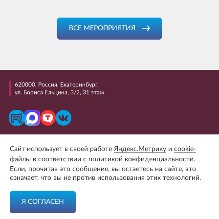
ВСЕ МЕРОПРИЯТИЯ
620000, Россия, Екатеринбург,
ул. Бориса Ельцина, 3/2, 31 этаж
+7 (343) 298 99 99
Сайт использует в своей работе
Яндекс.Метрику
и
cookie-
E-mail: uralcci@uralcci.com
файлы
в соответствии с
политикой конфиденциальности
.
Если, прочитав это сообщение, вы остаетесь на сайте, это
Сайт разработан студией
«Phoenix Creative Group»
означает, что вы не против использования этих технологий.
Я СОГЛАСЕН
Политика обработки и защиты персональных данных