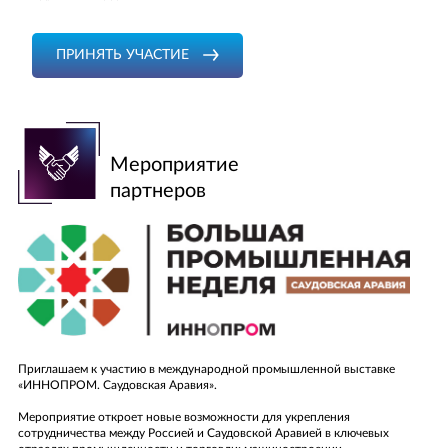
РАБОТА С ОРГАНАМИ ВЛАСТИ
ПЕРЕЙТИ К РАЗДЕЛУ «НОВОСТИ»
ИНСТИТУТ РЕГИОНАЛЬНОГО РАЗВИТИЯ
ДРУГИЕ КОММЕРЧЕСКИЕ ПРЕДЛОЖЕНИЯ
ВИДЕО
ПРЕЗИДЕНТ
ПРИНЯТЬ УЧАСТИЕ
СПИСОК ЧЛЕНОВ УРАЛЬСКОЙ ТПП
ФОТОГАЛЕРЕЯ
КОНТАКТЫ
ИНТЕРВЬЮ
ПЕРЕЙТИ К РАЗДЕЛУ «КОНТАКТЫ»
СОВЕТНИКИ ПРЕЗИДЕНТА
Мероприятие
партнеров
ОТПРАВИТЬ ЗАЯВКУ
ОТЗЫВ
Приглашаем к участию в международной промышленной выставке
«ИННОПРОМ. Саудовская Аравия».
ЗАДАТЬ ВОПРОС
Вы можете оставить свой отзыв
ОБРАТНЫЙ ЗВОНОК
ОТЗЫВ
Пожалуйста, представьтесь
Мероприятие откроет новые возможности для укрепления
сотрудничества между Россией и Саудовской Аравией в ключевых
Пожалуйста, представьтесь