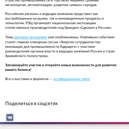
ОСТАВИТЬ ЗАЯВКУ
отраслях промышленности и торговли: машиностроении,
металлургии, автоматизации, развитии «умных» городов.
Вы можете задать вопрос
Вы можете оставить свой E-mail, и наш менеджер свяжется с
Компания
Заменяется на название услуги, при нажатии
вами в ближайшее время
Российские регионы и ведущие компании представят как
Компания
читать полный отзыв
Пожалуйста, представьтесь
востребованные на рынке, так и инновационные продукты и
Вы можете оставить свой Email, и наш менеджер свяжется с
Заменяется на название компании, при нажатии
технологии. РЭЦ организует национальную экспозицию
вами в ближайшее время
Пожалуйста, представьтесь
Ваша должность
читать полный отзыв
отечественных производителей под брендом «Сделано в России».
Ваша должность
Ваш телефон/E-mail
Темы
деловой программы
уже опубликованы. Ключевым событием
Пожалуйста, представьтесь
Заменяется на полный текст отзыва, при нажатии
Телефон
станет главная пленарная сессия «Энергия сотрудничества:
E-mail
читать полный отзыв
инновации для промышленности будущего» с участием
Ваш телефон/E-mail
руководителей органов власти и ведущих компаний России и стран
Email
Аравийского полуострова.
Текст сообщения
E-mail
Ваш вопрос
Запланируйте участие и откройте новые возможности для развития
Ваш отзыв
Текст сообщения
вашего бизнеса!
Все о выставке и форматах —
на официальном сайте
Поделиться в соцсетях
Да, я согласен на обработку персональных данных и ознакомлен с
Да, я согласен на обработку персональных данных и ознакомлен с
условиями защиты персональных данных
в соответствии с
условиями защиты персональных данных
в соответствии с
Федеральным законом от 27 июля 2006 г. № 152-ФЗ «О
Прикрепить файл отзыва
Федеральным законом от 27 июля 2006 г. № 152-ФЗ «О
персональных данных»
персональных данных»
Да, я согласен на обработку персональных данных и ознакомлен с