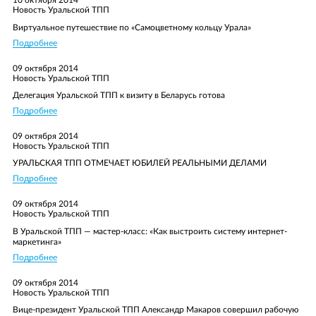
10 октября 2014
читать полный отзыв
Ваш телефон/E-mail
Новость Уральской ТПП
Виртуальное путешествие по «Самоцветному кольцу Урала»
Email
Текст сообщения
E-mail
Ваш вопрос
Подробнее
Ваш отзыв
Текст сообщения
09 октября 2014
Новость Уральской ТПП
Делегация Уральской ТПП к визиту в Беларусь готова
Подробнее
09 октября 2014
Новость Уральской ТПП
Да, я согласен на обработку персональных данных и ознакомлен с
Да, я согласен на обработку персональных данных и ознакомлен с
условиями защиты персональных данных
в соответствии с
УРАЛЬСКАЯ ТПП ОТМЕЧАЕТ ЮБИЛЕЙ РЕАЛЬНЫМИ ДЕЛАМИ
условиями защиты персональных данных
в соответствии с
Федеральным законом от 27 июля 2006 г. № 152-ФЗ «О
Прикрепить файл отзыва
Подробнее
Федеральным законом от 27 июля 2006 г. № 152-ФЗ «О
персональных данных»
персональных данных»
09 октября 2014
Да, я согласен на обработку персональных данных и ознакомлен с
Новость Уральской ТПП
условиями защиты персональных данных
в соответствии с
ОТПРАВИТЬ
Вы можете подгрузить файл (формата doc, docx, pdf)
Федеральным законом от 27 июля 2006 г. № 152-ФЗ «О
В Уральской ТПП — мастер-класс: «Как выстроить систему интернет-
персональных данных»
маркетинга»
ОТПРАВИТЬ
ОТПРАВИТЬ
Подробнее
09 октября 2014
Новость Уральской ТПП
ОТПРАВИТЬ
ОТПРАВИТЬ
Вице-президент Уральской ТПП Александр Макаров совершил рабочую