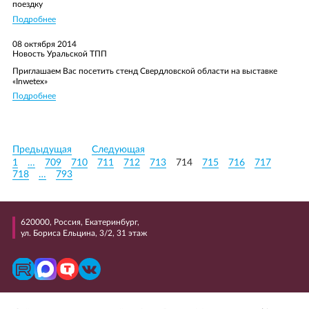
поездку
Подробнее
08 октября 2014
Новость Уральской ТПП
Приглашаем Вас посетить стенд Свердловской области на выставке
«Inwetex»
Подробнее
Предыдущая
Следующая
1
…
709
710
711
712
713
714
715
716
717
718
…
793
620000, Россия, Екатеринбург,
ул. Бориса Ельцина, 3/2, 31 этаж
+7 (343) 298 99 99