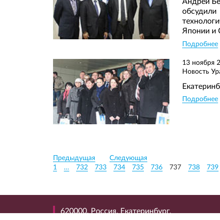
Андрей Бе
обсудили
технологи
Японии и 
Подробнее
13 ноября 
Новость Ур
Екатеринб
Подробнее
Предыдущая
Следующая
1
…
732
733
734
735
736
737
738
739
620000, Россия, Екатеринбург,