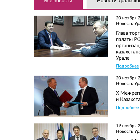
Все новости
Новости Уральск
Ваш отзы
Текст сооб
Ваш вопро
Текс
20 ноября 
Новость Ур
Глава то
палаты Р
организац
казахстан
Прикрепит
Да, я соглас
Урале
Да, я согла
соответстви
соответстви
Подробнее
Да, я согла
соответстви
20 ноября 
Новость Ур
X Межрег
и Казахст
Подробнее
19 ноября 
Новость Ур