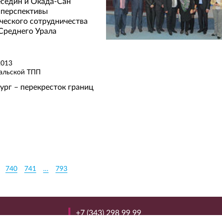
седин и Окада-Сан
 перспективы
ческого сотрудничества
Среднего Урала
2013
альской ТПП
ург – перекресток границ
740
741
…
793
+7 (343) 298 99 99