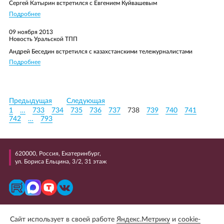
Сергей Катырин встретился с Евгением Куйвашевым
Подробнее
09 ноября 2013
Новость Уральской ТПП
Андрей Беседин встретился с казахстанскими тележурналистами
Подробнее
Предыдущая
Следующая
1
…
733
734
735
736
737
738
739
740
741
742
…
793
620000, Россия, Екатеринбург,
ул. Бориса Ельцина, 3/2, 31 этаж
+7 (343) 298 99 99
Сайт использует в своей работе
Яндекс.Метрику
и
cookie-
E-mail: uralcci@uralcci.com