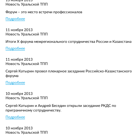
13 ноября 2013
Ваш телефон/E-mail
Новость Уральской ТПП
Email
Форум – это место встречи профессионалов
Текст сообщения
E-mail
Ваш вопрос
Подробнее
Ваш отзыв
Текст сообщения
11 ноября 2013
Новость Уральской ТПП
Итоги X форума межрегионального сотрудничества России и Казахстана
Подробнее
11 ноября 2013
Новость Уральской ТПП
Да, я согласен на обработку персональных данных и ознакомлен с
Да, я согласен на обработку персональных данных и ознакомлен с
условиями защиты персональных данных
в соответствии с
условиями защиты персональных данных
в соответствии с
Сергей Катырин провел пленарное заседание Российско-Казахстанского
Федеральным законом от 27 июля 2006 г. № 152-ФЗ «О
Прикрепить файл отзыва
Федеральным законом от 27 июля 2006 г. № 152-ФЗ «О
форума
персональных данных»
персональных данных»
Подробнее
Да, я согласен на обработку персональных данных и ознакомлен с
условиями защиты персональных данных
в соответствии с
ОТПРАВИТЬ
10 ноября 2013
Вы можете подгрузить файл (формата doc, docx, pdf)
Федеральным законом от 27 июля 2006 г. № 152-ФЗ «О
Новость Уральской ТПП
персональных данных»
Сергей Катырин и Андрей Беседин открыли заседание РКДС по
ОТПРАВИТЬ
ОТПРАВИТЬ
приграничному сотрудничеству.
Подробнее
10 ноября 2013
ОТПРАВИТЬ
ОТПРАВИТЬ
Новость Уральской ТПП