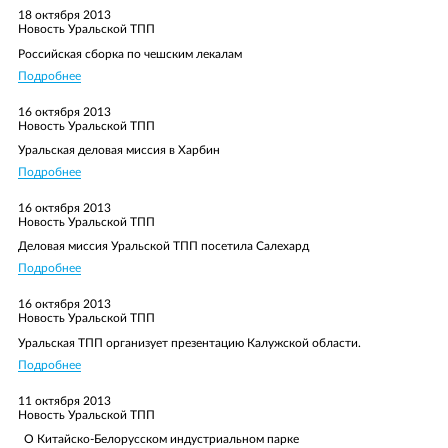
Ваш телефон/E-mail
18 октября 2013
Новость Уральской ТПП
Email
Текст сообщения
E-mail
Ваш вопрос
Российская сборка по чешским лекалам
Подробнее
Ваш отзыв
Текст сообщения
16 октября 2013
Новость Уральской ТПП
Уральская деловая миссия в Харбин
Подробнее
Да, я согласен на обработку персональных данных и ознакомлен с
16 октября 2013
Да, я согласен на обработку персональных данных и ознакомлен с
условиями защиты персональных данных
в соответствии с
Новость Уральской ТПП
условиями защиты персональных данных
в соответствии с
Федеральным законом от 27 июля 2006 г. № 152-ФЗ «О
Прикрепить файл отзыва
Федеральным законом от 27 июля 2006 г. № 152-ФЗ «О
Деловая миссия Уральской ТПП посетила Салехард
персональных данных»
персональных данных»
Подробнее
Да, я согласен на обработку персональных данных и ознакомлен с
условиями защиты персональных данных
в соответствии с
ОТПРАВИТЬ
16 октября 2013
Вы можете подгрузить файл (формата doc, docx, pdf)
Федеральным законом от 27 июля 2006 г. № 152-ФЗ «О
Новость Уральской ТПП
персональных данных»
Уральская ТПП организует презентацию Калужской области.
ОТПРАВИТЬ
ОТПРАВИТЬ
Подробнее
11 октября 2013
Новость Уральской ТПП
ОТПРАВИТЬ
ОТПРАВИТЬ
О Китайско-Белорусском индустриальном парке