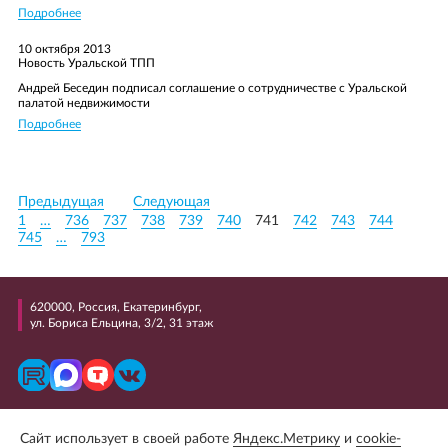
Подробнее
10 октября 2013
Новость Уральской ТПП
Андрей Беседин подписал соглашение о сотрудничестве с Уральской
палатой недвижимости
Подробнее
Предыдущая
Следующая
1
…
736
737
738
739
740
741
742
743
744
745
…
793
620000, Россия, Екатеринбург,
ул. Бориса Ельцина, 3/2, 31 этаж
+7 (343) 298 99 99
Сайт использует в своей работе
Яндекс.Метрику
и
cookie-
E-mail: uralcci@uralcci.com