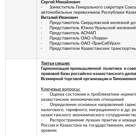
Сергей Михайлович
· Заместитель Генерального секретаря Сою
автомобильных перевозчиков Республики Казах
Виталий Иванович
· Представитель Свердловской железной до
· Представитель Южно-Уральской железной
· Представитель АСМАП
ОТПРАВИТЬ ЗАЯВКУ
ОТЗЫВ
· Представитель ОАО «Лорри»
· Представитель ОАО «ТранСибУрал»
· Представители Казахстанских транспортны
ЗАДАТЬ ВОПРОС
Вы можете оставить свой отзыв
ОБРАТНЫЙ ЗВОНОК
ОТЗЫВ
Пожалуйста, представьтесь
Третья секция:
Гармонизация промышленной политики и сове
Пожалуйста, представьтесь
ОСТАВИТЬ ЗАЯВКУ
правовой базы российско-казахстанского делов
Вы можете задать вопрос
Вы можете оставить свой E-mail, и наш менеджер свяжется с
Всемирной торговой организации и Таможенно
Компания
Заменяется на название услуги, при нажатии
вами в ближайшее время
Компания
читать полный отзыв
Пожалуйста, представьтесь
Ключевые вопросы:
Вы можете оставить свой Email, и наш менеджер свяжется с
Заменяется на название компании, при нажатии
- Оценка состояния и проблематики нормати
вами в ближайшее время
Пожалуйста, представьтесь
Ваша должность
читать полный отзыв
казахстанских экономических отношений
Ваша должность
- Определение основных направлений гармо
Ваш телефон/E-mail
налогового, тарифного, миграционного и др. р
Пожалуйста, представьтесь
Заменяется на полный текст отзыва, при нажатии
Телефон
казахстанского экономического сотрудничеств
E-mail
читать полный отзыв
Ваш телефон/E-mail
- Распространение лучших практик и новац
России и Казахстана на государственном, меж
Email
уровнях
Текст сообщения
E-mail
Ваш вопрос