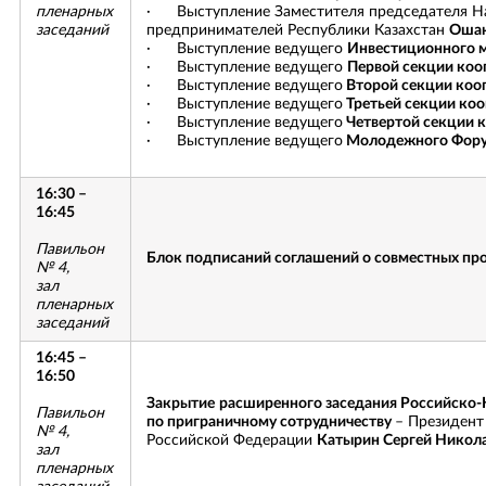
пленарных
· Выступление Заместителя председателя Н
заседаний
предпринимателей Республики Казахстан
Ошак
· Выступление ведущего
Инвестиционного 
· Выступление ведущего
Первой секции коо
· Выступление ведущего
Второй секции коо
· Выступление ведущего
Третьей секции ко
· Выступление ведущего
Четвертой секции 
· Выступление ведущего
Молодежного Фор
16:30 –
16:45
Павильон
Блок подписаний соглашений о совместных про
№ 4,
зал
пленарных
заседаний
16:45 –
16:50
Закрытие
расширенного заседания Российско-
Павильон
по приграничному сотрудничеству
– Президент
№ 4,
Российской Федерации
Катырин Сергей Никол
зал
пленарных