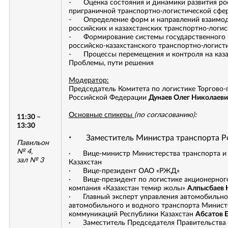
- Оценка состояния и динамики развития рос
приграничной транспортно-логистической сфе
- Определение форм и направлений взаимоде
российских и казахстанских транспортно-логи
- Формирование системы государственного 
российско-казахстанского транспортно-логист
- Процессы перемещения и контроля на казах
Проблемы, пути решения
Модератор:
Председатель Комитета по логистике Торгов
Российской Федерации
Дунаев Олег Николаеви
Основные спикеры
(по согласованию):
11:30 –
13:30
·
Заместитель Министра транспорта Р
Павильон
№ 4,
· Вице-министр Министерства транспорта и
зал № 3
Казахстан
· Вице-президент ОАО «РЖД»
· Вице-президент по логистике акционерног
компания «Казахстан темир жолы»
Алпысбаев 
· Главный эксперт управления автомобильно
автомобильного и водного транспорта Минист
коммуникаций Республики Казахстан
Абсатов 
· Заместитель Председателя Правительства