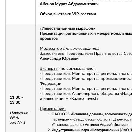
Абенов Мурат Абдуламитович
Обход выставки
VIP-
гостями
«Инвестиционный марафон»
Презентация региональных и межрегиональных 
проектов
Модератор
(по согласованию):
Заместитель Председателя Правительства Све
Александр Юрьевич
Эксперты
(по согласованию):
Представитель Министерства регионального 
·
Представитель Министерства промышленност
·
Федерации
Представитель Министерства регионального р
·
Представитель Акционерного общества «Нацио
·
11:30 –
и инвестициям «Kaznex Invest»
13:30
Презентации:
Павильон
ОАО «ОЭЗ «Титановая долина», возможности дл
№ 4,
партнерами
(Свердловская область), Директор
зал № 1
«Титановая долина»
Антипов Андрей Иванович
Индустриальный парк «Новоуральский»
(ОАО "К