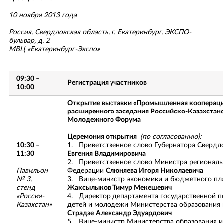
РАБОТА С ОРГАНАМИ ВЛАСТИ
ПЕРЕЙТИ К РАЗДЕЛУ «НОВОСТИ»
ИНСТИТУТ РЕГИОНАЛЬНОГО РАЗВИТИЯ
ДРУГИЕ КОММЕРЧЕСКИЕ ПРЕДЛОЖЕНИЯ
10 ноября 2013 года
ВИДЕО
ПРЕЗИДЕНТ
СПИСОК ЧЛЕНОВ УРАЛЬСКОЙ ТПП
Россия, Свердловская область, г. Екатеринбург, ЭКСПО-
ФОТОГАЛЕРЕЯ
КОНТАКТЫ
бульвар, д. 2
МВЦ «Екатеринбург-Экспо»
ИНТЕРВЬЮ
ПЕРЕЙТИ К РАЗДЕЛУ «КОНТАКТЫ»
СОВЕТНИКИ ПРЕЗИДЕНТА
09:30 –
Регистрация участников
10:00
Открытие выставки «Промышленная кооперация
расширенного заседания Российско-Казахстанс
Молодежного Форума
Церемония открытия
(по согласованию):
10:30 –
1. Приветственное слово Губернатора Сверд
11:30
Евгения Владимировича
2. Приветственное слово Министра региональ
Павильон
Федерации
Слюняева Игоря Николаевича
№ 3,
3. Вице-министр экономики и бюджетного пла
стенд
Жаксылыков Тимур Мекешевич
«Россия-
4. Директор департамента государственной п
Казахстан»
детей и молодежи Министерства образования 
Страдзе
Александр Эдуардович
5. Вице-министр Министерства образования и 