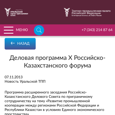
НАЙТИ
МЕНЮ
+7 (343) 214 87 64
ГЛАВНАЯ
НАЗАД
О ПАЛАТЕ
Деловая программа X Российско-
ПЕРЕЙТИ К РАЗДЕЛУ «О ПАЛАТЕ»
УСЛУГИ
Казахстанского форума
ИСТОРИЯ УРАЛЬСКОЙ ТПП
ЧЛЕНСТВО
КОМИССИИ И КОМИТЕТЫ
07.11.2013
ПЕРЕЙТИ К РАЗДЕЛУ «ЧЛЕНСТВО»
ДЕЛОВОЕ ОБРАЗОВАНИЕ
Новость Уральской ТПП
УСТАВ УРАЛЬСКОЙ ТПП
ВСТУПИТЬ В ЧЛЕНЫ УРАЛЬСКОЙ ТПП
АРБИТРАЖ
Программа расширенного заседания Российско-
ФИЛИАЛЫ И ПРЕДСТАВИТЕЛЬСТВА ПАЛАТЫ
РЕЕСТР НАДЁЖНЫХ ПАРТНЁРОВ
Казахстанского Делового Совета по приграничному
МЕРОПРИЯТИЯ
сотрудничеству на тему «Развитие промышленной
ОРГАНЫ УПРАВЛЕНИЯ
ПАРТНЕРСКИЕ ПРОГРАММЫ ДЛЯ ЧЛЕНОВ ТПП
кооперации между регионами Российской Федерации и
НОВОСТИ
Республики Казахстан в условиях Единого экономического
МИССИЯ УРАЛЬСКОЙ ТПП
КОММЕРЧЕСКИЕ ПРЕДЛОЖЕНИЯ ОТ ЧЛЕНОВ ТПП
пространства»