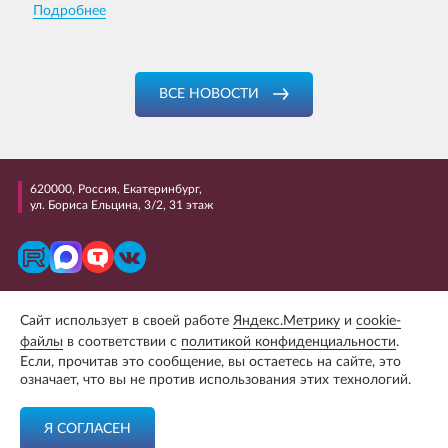
Подробнее
ВСЕ НОВОСТИ
620000, Россия, Екатеринбург,
ул. Бориса Ельцина, 3/2, 31 этаж
+7 (343) 298 99 99
Сайт использует в своей работе
Яндекс.Метрику
и
cookie-
E-mail: uralcci@uralcci.com
файлы
в соответствии с
политикой конфиденциальности
.
Если, прочитав это сообщение, вы остаетесь на сайте, это
Сайт разработан студией
«Phoenix Creative Group»
означает, что вы не против использования этих технологий.
Я СОГЛАСЕН
Политика обработки и защиты персональных данных