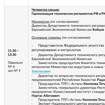
Четвертая секция:
Гармонизация технических регламентов РФ и Р
Модератор
(по согласованию):
Директор Департамента технического регулир
Евразийской Экономической Комиссии
Бойцов 
Основные спикеры
(по согласованию)
:
· Представитель Федерального агентства 
регулированию и метрологии
11:30 –
13:30
· Директор Департамента технического регу
Евразийской Экономической Комиссии
Павильон
· Заместитель председателя Комитета технич
№ 4,
метрологии Министерства индустрии и новых
зал № 5
Тлектесович
· Директор по вопросам технического регул
предпринимателей Республики Казахстан
Рада
· Председатель ТПП г. Астаны
Кононова Тат
· Заместитель генерального директора Респу
предприятия «Казахстанский институт станда
Нуртас Абитаевич
· Председатель ТПП г.Астаны
Кононова Тать
· Эксперт Национального центра аккредитац