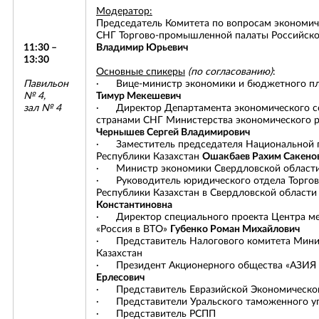
Модератор:
Ваш отзыв
Текст сообщения
Председатель Комитета по вопросам экономич
СНГ Торгово-промышленной палаты Российск
11:30 –
Владимир Юрьевич
13:30
Основные спикеры
(по согласованию)
:
Павильон
· Вице-министр экономики и бюджетного п
№ 4,
Тимур Мекешевич
Да, я согласен на обработку персональных данных и ознакомлен с
зал № 4
· Директор Департамента экономического со
Да, я согласен на обработку персональных данных и ознакомлен с
условиями защиты персональных данных
в соответствии с
странами СНГ Министерства экономического р
условиями защиты персональных данных
в соответствии с
Федеральным законом от 27 июля 2006 г. № 152-ФЗ «О
Прикрепить файл отзыва
Чернышев Сергей Владимирович
Федеральным законом от 27 июля 2006 г. № 152-ФЗ «О
персональных данных»
персональных данных»
· Заместитель председателя Национальной 
Республики Казахстан
Ошакбаев Рахим Сакено
Да, я согласен на обработку персональных данных и ознакомлен с
· Министр экономики Свердловской област
условиями защиты персональных данных
в соответствии с
ОТПРАВИТЬ
Вы можете подгрузить файл (формата doc, docx, pdf)
· Руководитель юридического отдела Торгов
Федеральным законом от 27 июля 2006 г. № 152-ФЗ «О
персональных данных»
Республики Казахстан в Свердловской област
Константиновна
ОТПРАВИТЬ
ОТПРАВИТЬ
· Директор специального проекта Центра м
«Россия в ВТО»
Губенко Роман Михайлович
· Представитель Налогового комитета Минис
Казахстан
ОТПРАВИТЬ
ОТПРАВИТЬ
· Президент Акционерного общества «АЗИЯ
Ерлесович
· Представитель Евразийской Экономическо
· Представители Уральского таможенного у
· Представитель РСПП