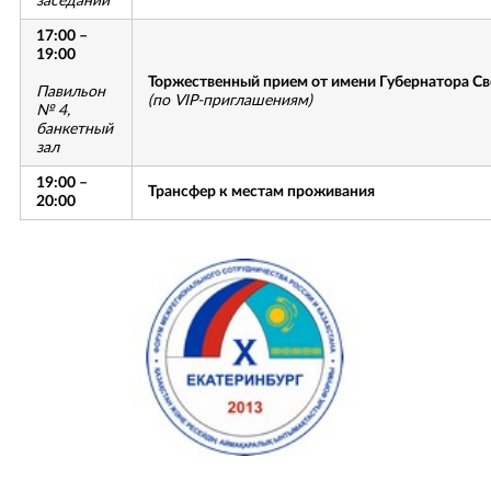
заседаний
17:00 –
19:00
Торжественный прием от имени Губернатора С
Павильон
(по
VIP-
приглашениям)
№ 4,
банкетный
зал
19:00 –
Трансфер к местам проживания
20:00