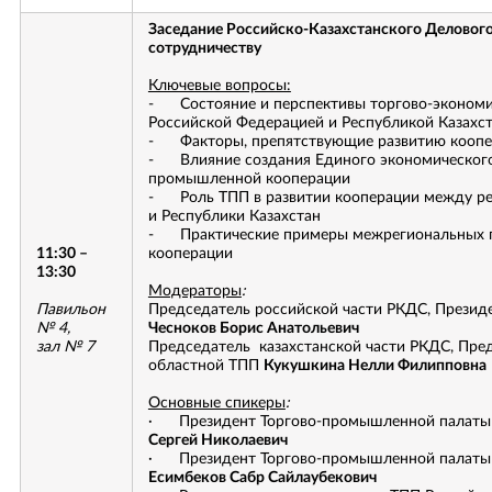
Заседание Российско-Казахстанского Делового
сотрудничеству
Ключевые вопросы:
- Состояние и перспективы торгово-экономи
Российской Федерацией и Республикой Казахс
- Факторы, препятствующие развитию коопе
- Влияние создания Единого экономического 
промышленной кооперации
- Роль ТПП в развитии кооперации между ре
и Республики Казахстан
- Практические примеры межрегиональных 
11:30 –
кооперации
13:30
Модераторы
:
Павильон
Председатель российской части РКДС, Презид
№ 4,
Чесноков Борис Анатольевич
зал № 7
Председатель казахстанской части РКДС, Пре
областной ТПП
Кукушкина Нелли Филипповна
Основные спикеры
:
· Президент Торгово-промышленной палаты
Сергей Николаевич
· Президент Торгово-промышленной палаты 
Есимбеков Сабр Сайлаубекович