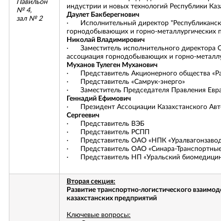
Павильон
индустрии и новых технологий Республики К
№ 4,
Даулет Бакберегнович
зал № 2
· Исполнительный директор "Республиканск
горнодобывающих и горно-металлургических 
Николай Владимирович
· Заместитель исполнительного директора 
ассоциация горнодобывающих и горно-металлу
Муханов Тулеген Муханович
· Представитель Акционерного общества «Ра
· Представитель «Самрук-энерго»
· Заместитель Председателя Правления Евра
Геннадий Ефимович
· Президент Ассоциации Казахстанского Ав
Сергеевич
· Представитель ВЭБ
· Представитель РСПП
· Представитель ОАО «НПК «Уралвагонзаво
· Представитель ОАО «Синара-Транспортны
· Представитель НП «Уральский биомедицин
Вторая секция:
Развитие транспортно-логистического взаимод
казахстанских предприятий
Ключевые вопросы: