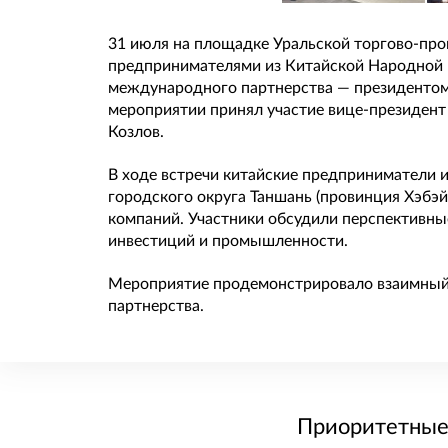
Вы 
Компания
Вы 
Ваша долж
Пожалуйста,
31 июля на площадке Уральской торгово-про
предпринимателями из Китайской Народной 
Пожалуйста,
Телефон
международного партнерства — президенто
Пожалу
мероприятии принял участие вице-президен
Ваш отзы
Текст сооб
Козлов.
Ваш вопро
Текс
В ходе встречи китайские предприниматели и
городского округа Таншань (провинция Хэбэй
компаний. Участники обсудили перспективные
инвестиций и промышленности.
Прикрепит
Мероприятие продемонстрировало взаимный 
Да, я соглас
Да, я согла
партнерства.
соответстви
соответстви
Да, я согла
соответстви
Приоритетные