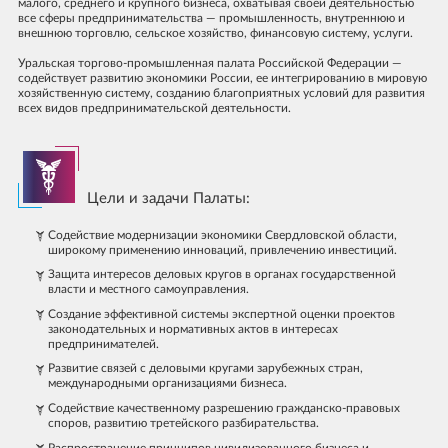
малого, среднего и крупного бизнеса, охватывая своей деятельностью
РАБОТА С ОРГАНАМИ ВЛАСТИ
ПЕРЕЙТИ К РАЗДЕЛУ «НОВОСТИ»
ИНСТИТУТ РЕГИОНАЛЬНОГО РАЗВИТИЯ
все сферы предпринимательства — промышленность, внутреннюю и
ДРУГИЕ КОММЕРЧЕСКИЕ ПРЕДЛОЖЕНИЯ
внешнюю торговлю, сельское хозяйство, финансовую систему, услуги.
ВИДЕО
ПРЕЗИДЕНТ
СПИСОК ЧЛЕНОВ УРАЛЬСКОЙ ТПП
Уральская торгово-промышленная палата Российской Федерации —
ФОТОГАЛЕРЕЯ
содействует развитию экономики России, ее интегрированию в мировую
КОНТАКТЫ
хозяйственную систему, созданию благоприятных условий для развития
ИНТЕРВЬЮ
всех видов предпринимательской деятельности.
ПЕРЕЙТИ К РАЗДЕЛУ «КОНТАКТЫ»
ОТПРАВИТЬ ЗАЯВКУ
ОТЗЫВ
СОВЕТНИКИ ПРЕЗИДЕНТА
Цели и задачи Палаты:
ЗАДАТЬ ВОПРОС
Вы можете оставить свой отзыв
ОБРАТНЫЙ ЗВОНОК
ОТЗЫВ
Пожалуйста, представьтесь
Содействие модернизации экономики Свердловской области,
широкому применению инноваций, привлечению инвестиций.
Пожалуйста, представьтесь
ОСТАВИТЬ ЗАЯВКУ
Защита интересов деловых кругов в органах государственной
Вы можете задать вопрос
власти и местного самоуправления.
Вы можете оставить свой E-mail, и наш менеджер свяжется с
Компания
Заменяется на название услуги, при нажатии
Создание эффективной системы экспертной оценки проектов
вами в ближайшее время
Компания
читать полный отзыв
законодательных и нормативных актов в интересах
Пожалуйста, представьтесь
Вы можете оставить свой Email, и наш менеджер свяжется с
предпринимателей.
Заменяется на название компании, при нажатии
вами в ближайшее время
Пожалуйста, представьтесь
Ваша должность
читать полный отзыв
Развитие связей с деловыми кругами зарубежных стран,
Ваша должность
международными организациями бизнеса.
Ваш телефон/E-mail
Пожалуйста, представьтесь
Заменяется на полный текст отзыва, при нажатии
Содействие качественному разрешению гражданско-правовых
Телефон
E-mail
читать полный отзыв
споров, развитию третейского разбирательства.
Ваш телефон/E-mail
Распространение принципов цивилизованного бизнеса и