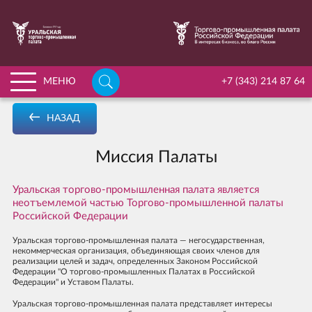
НАЙТИ
МЕНЮ
+7 (343) 214 87 64
ГЛАВНАЯ
НАЗАД
О ПАЛАТЕ
Миссия Палаты
ПЕРЕЙТИ К РАЗДЕЛУ «О ПАЛАТЕ»
УСЛУГИ
ИСТОРИЯ УРАЛЬСКОЙ ТПП
ЧЛЕНСТВО
Уральская торгово-промышленная палата является
неотъемлемой частью Торгово-промышленной палаты
КОМИССИИ И КОМИТЕТЫ
ПЕРЕЙТИ К РАЗДЕЛУ «ЧЛЕНСТВО»
ДЕЛОВОЕ ОБРАЗОВАНИЕ
Российской Федерации
УСТАВ УРАЛЬСКОЙ ТПП
ВСТУПИТЬ В ЧЛЕНЫ УРАЛЬСКОЙ ТПП
АРБИТРАЖ
Уральская торгово-промышленная палата — негосударственная,
некоммерческая организация, объединяющая своих членов для
ФИЛИАЛЫ И ПРЕДСТАВИТЕЛЬСТВА ПАЛАТЫ
РЕЕСТР НАДЁЖНЫХ ПАРТНЁРОВ
реализации целей и задач, определенных Законом Российской
МЕРОПРИЯТИЯ
Федерации "О торгово-промышленных Палатах в Российской
ОРГАНЫ УПРАВЛЕНИЯ
ПАРТНЕРСКИЕ ПРОГРАММЫ ДЛЯ ЧЛЕНОВ ТПП
Федерации" и Уставом Палаты.
НОВОСТИ
МИССИЯ УРАЛЬСКОЙ ТПП
Уральская торгово-промышленная палата представляет интересы
КОММЕРЧЕСКИЕ ПРЕДЛОЖЕНИЯ ОТ ЧЛЕНОВ ТПП