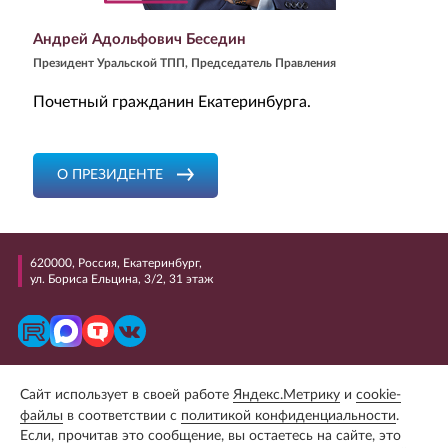
Андрей Адольфович Беседин
Президент Уральской ТПП, Председатель Правления
Почетный гражданин Екатеринбурга.
О ПРЕЗИДЕНТЕ
620000, Россия, Екатеринбург,
ул. Бориса Ельцина, 3/2, 31 этаж
+7 (343) 298 99 99
Сайт использует в своей работе
Яндекс.Метрику
и
cookie-
E-mail: uralcci@uralcci.com
файлы
в соответствии с
политикой конфиденциальности
.
Если, прочитав это сообщение, вы остаетесь на сайте, это
Сайт разработан студией